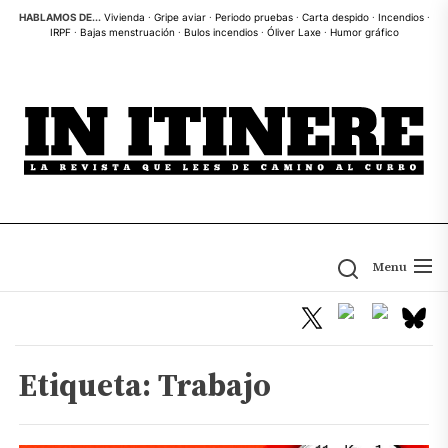
Skip
HABLAMOS DE...
Vivienda
·
Gripe aviar
·
Periodo pruebas
·
Carta despido
·
Incendios
·
IRPF
·
Bajas menstruación
·
Bulos incendios
·
Óliver Laxe
·
Humor gráfico
to
the
content
Menu
Etiqueta:
Trabajo