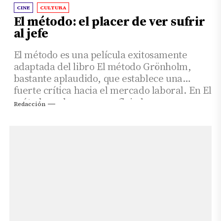
CINE
CULTURA
El método: el placer de ver sufrir
al jefe
El método es una película exitosamente
adaptada del libro El método Grönholm,
bastante aplaudido, que establece una
fuerte crítica hacia el mercado laboral. En El
método podemos ver reflejados
Redacción
algunos perfiles de jefe que no querríamos
tener: manipuladores, egocéntricos e
impositivos con un lacito de buenas palabras
y sonrisas vacías, pero también podemos
observar cómo precisamente esas
cualidades son las que les llevarán a
despedazarse entre ellos con esas buenas
palabras.