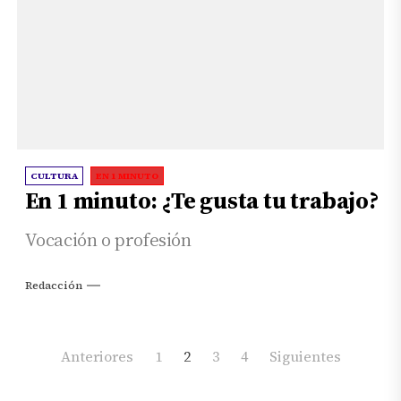
CULTURA
EN 1 MINUTO
En 1 minuto: ¿Te gusta tu trabajo?
Vocación o profesión
Redacción
Paginación
Anteriores
1
2
3
4
Siguientes
de