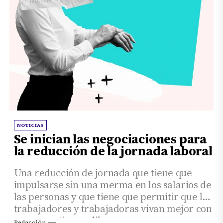
NOTICIAS
Se inician las negociaciones para
la reducción de la jornada laboral
Una reducción de jornada que tiene que
impulsarse sin una merma en los salarios de
las personas y que tiene que permitir que los
trabajadores y trabajadoras vivan mejor con
un mayor tiempo libre.
Redacción