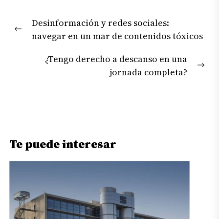
Navegación
Desinformación y redes sociales:
de
Previous
navegar en un mar de contenidos tóxicos
entradas
post:
¿Tengo derecho a descanso en una
Nex
jornada completa?
pos
Te puede interesar