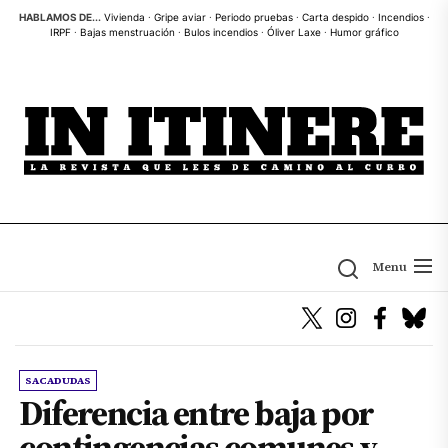
Skip
HABLAMOS DE...
Vivienda
·
Gripe aviar
·
Periodo pruebas
·
Carta despido
·
Incendios
·
IRPF
·
Bajas menstruación
·
Bulos incendios
·
Óliver Laxe
·
Humor gráfico
to
the
content
Menu
SACADUDAS
Diferencia entre baja por
contingencias comunes y