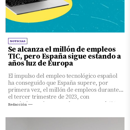
NOTICIAS
Se alcanza el millón de empleos
TIC, pero España sigue estando a
años luz de Europa
El impulso del empleo tecnológico español
ha conseguido que España supere, por
primera vez, el millón de empleos durante
el tercer trimestre de 2023, con
crecimientos interanuales cercanos al 4%.
Redacción