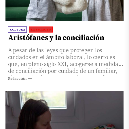
CULTURA
EN 1 MINUTO
Aristófanes y la conciliación
A pesar de las leyes que protegen los
cuidados en el ámbito laboral, lo cierto es
que, en pleno siglo XXI, acogerse a medidas
de conciliación por cuidado de un familiar,
sigue teniendo consecuencias que sufren, en
Redacción
la mayoría de los casos, las mujeres.