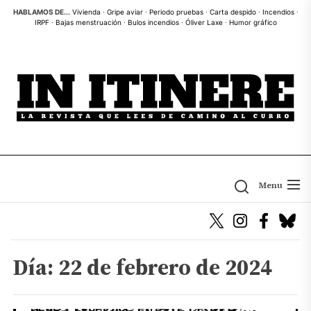
Skip
HABLAMOS DE...
Vivienda
·
Gripe aviar
·
Periodo pruebas
·
Carta despido
·
Incendios
·
IRPF
·
Bajas menstruación
·
Bulos incendios
·
Óliver Laxe
·
Humor gráfico
to
the
content
Menu
Día:
22 de febrero de 2024