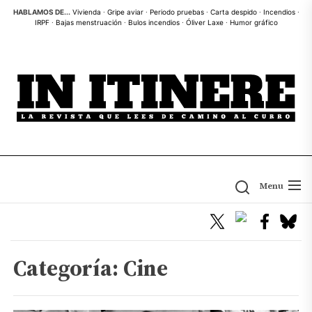
Skip
HABLAMOS DE...
Vivienda
·
Gripe aviar
·
Periodo pruebas
·
Carta despido
·
Incendios
·
IRPF
·
Bajas menstruación
·
Bulos incendios
·
Óliver Laxe
·
Humor gráfico
to
the
content
Menu
Categoría:
Cine