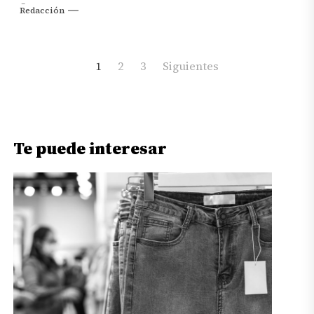
Story.
Redacción
Paginación
1
2
3
Siguientes
de
entradas
Te puede interesar