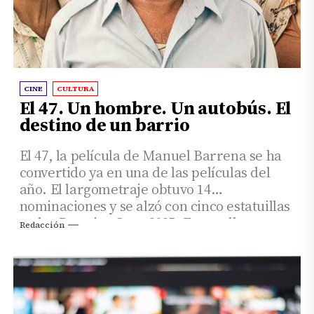
CINE
CULTURA
El 47. Un hombre. Un autobús. El
destino de un barrio
El 47, la película de Manuel Barrena se ha
convertido ya en una de las películas del
año. El largometraje obtuvo 14
nominaciones y se alzó con cinco estatuillas
en los Premios Goya 2025. Entre ellos,
Redacción
consiguió el premio exaquo a Mejor
Película, que compartió con La Infiltrada.