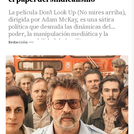
La película Don’t Look Up (No mires arriba),
dirigida por Adam McKay, es una sátira
política que desnuda las dinámicas del
poder, la manipulación mediática y la
irresponsabilidad de las élites ante una
Redacción
crisis global.