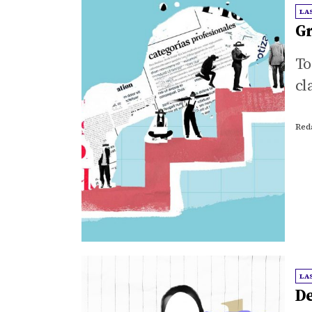
LA
Gr
To
cl
Red
LA
De