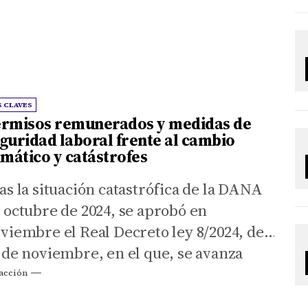
S CLAVES
rmisos remunerados y medidas de
guridad laboral frente al cambio
imático y catástrofes
as la situación catastrófica de la DANA
 octubre de 2024, se aprobó en
viembre el Real Decreto ley 8/2024, de
 de noviembre, en el que, se avanza
gnificativamente en la protección de las
acción
rsonas trabajadoras con la aprobación,