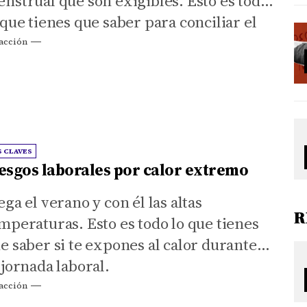
nstrual que son exigibles. Esto es todo
 que tienes que saber para conciliar el
recho a la salud con el empleo.
acción
S CLAVES
esgos laborales por calor extremo
ega el verano y con él las altas
R
mperaturas. Esto es todo lo que tienes
e saber si te expones al calor durante
 jornada laboral.
acción