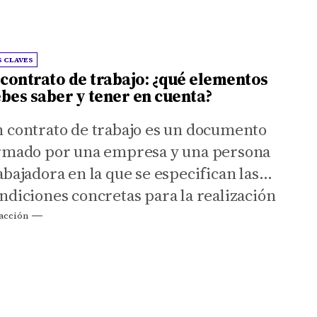
tre otras medidas, de permisos
imáticos remunerados y medidas de
guridad laboral frente al cambio
S CLAVES
imático y catástrofes.
 contrato de trabajo: ¿qué elementos
bes saber y tener en cuenta?
 contrato de trabajo es un documento
rmado por una empresa y una persona
abajadora en la que se especifican las
ndiciones concretas para la realización
 una tarea remunerada.
acción