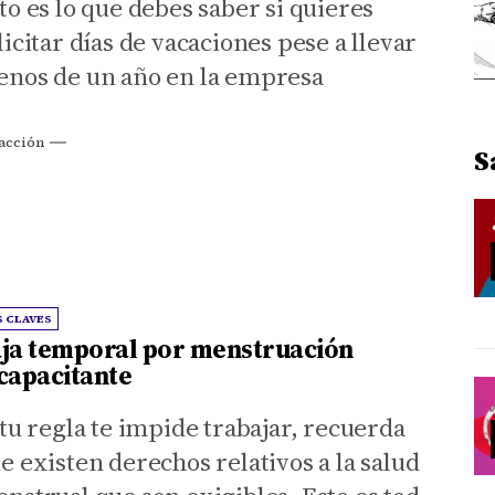
to es lo que debes saber si quieres
l contrato, vacaciones generadas y no
licitar días de vacaciones pese a llevar
sfrutadas, parte proporcional de pagas
nos de un año en la empresa
traordinarias, horas extras, etc.)
acción
S
S CLAVES
ja temporal por menstruación
capacitante
 tu regla te impide trabajar, recuerda
e existen derechos relativos a la salud