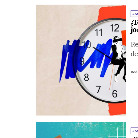
LA
¿T
jo
Re
de
Red
LA