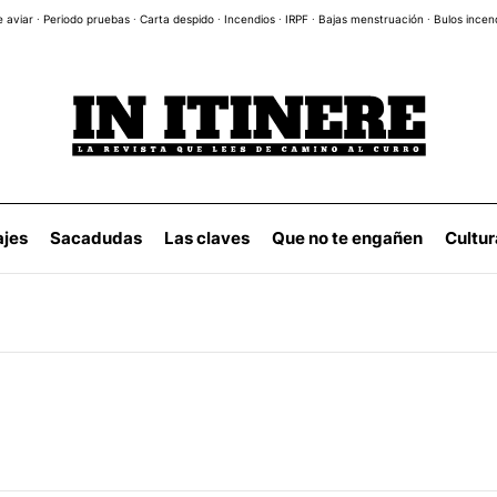
e aviar
·
Periodo pruebas
·
Carta despido
·
Incendios
·
IRPF
·
Bajas menstruación
·
Bulos incen
ajes
Sacadudas
Las claves
Que no te engañen
Cultur