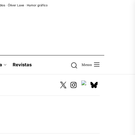
dios
·
Óliver Laxe
·
Humor gráfico
a
Revistas
Menu