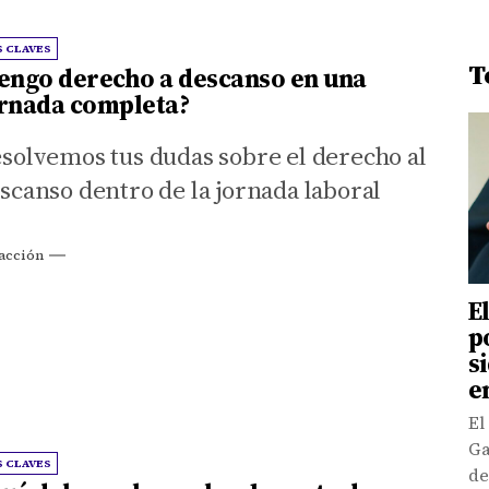
S CLAVES
T
engo derecho a descanso en una
rnada completa?
solvemos tus dudas sobre el derecho al
scanso dentro de la jornada laboral
acción
E
p
s
e
El
Ga
S CLAVES
de