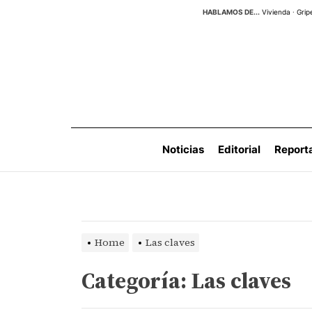
Skip
HABLAMOS DE...
Vivienda
·
Grip
to
the
content
Noticias
Editorial
Report
Home
Las claves
Categoría:
Las claves