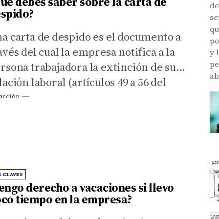
ué debes saber sobre la carta de
de
spido?
se
qu
a carta de despido es el documento a
po
avés del cual la empresa notifica a la
y 
pe
rsona trabajadora la extinción de su
ab
lación laboral (artículos 49 a 56 del
tatuto de los Trabajadores).
acción
bitualmente, la carta de despido puede
nir acompañada del documento de
niquito, esto es, la liquidación de las
ntidades pendientes de abonar por
rte de la empresa en el momento de la
S CLAVES
engo derecho a vacaciones si llevo
tinción laboral (pago correspondiente
co tiempo en la empresa?
 salario por los días trabajados durante
 mes en el que se produzca la extinción