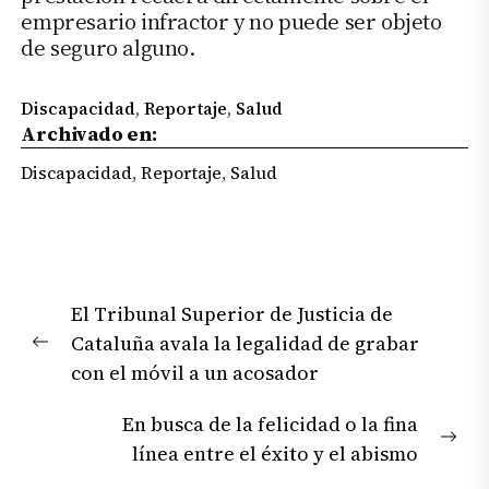
empresario infractor y no puede ser objeto
de seguro alguno.
Discapacidad
, 
Reportaje
, 
Salud
Archivado en:
Discapacidad
,
Reportaje
,
Salud
Navegación
El Tribunal Superior de Justicia de
de
Cataluña avala la legalidad de grabar
entradas
Previous
con el móvil a un acosador
post:
En busca de la felicidad o la fina
Nex
línea entre el éxito y el abismo
pos