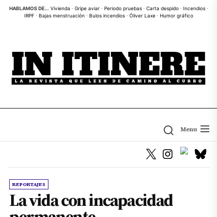
Skip
HABLAMOS DE...
Vivienda
·
Gripe aviar
·
Periodo pruebas
·
Carta despido
·
Incendios
·
IRPF
·
Bajas menstruación
·
Bulos incendios
·
Óliver Laxe
·
Humor gráfico
to
the
content
Menu
REPORTAJES
La vida con incapacidad
permanente