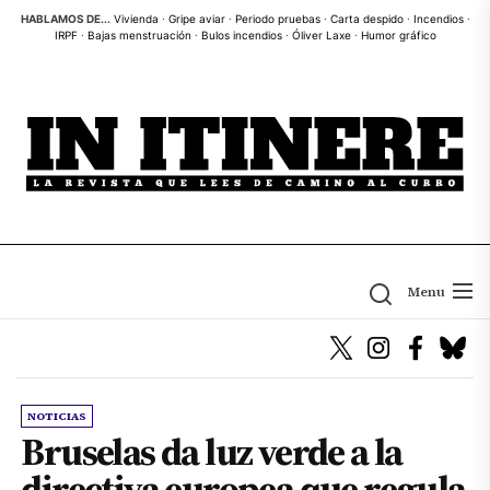
Skip
HABLAMOS DE...
Vivienda
·
Gripe aviar
·
Periodo pruebas
·
Carta despido
·
Incendios
·
IRPF
·
Bajas menstruación
·
Bulos incendios
·
Óliver Laxe
·
Humor gráfico
to
the
content
Menu
NOTICIAS
Bruselas da luz verde a la
directiva europea que regula