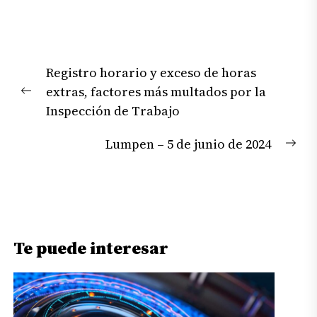
Navegación
Registro horario y exceso de horas
de
extras, factores más multados por la
entradas
Previous
Inspección de Trabajo
post:
Lumpen – 5 de junio de 2024
Nex
pos
Te puede interesar