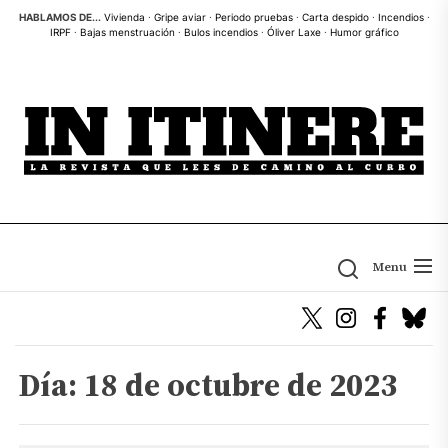
Skip
HABLAMOS DE...
Vivienda
·
Gripe aviar
·
Periodo pruebas
·
Carta despido
·
Incendios
·
IRPF
·
Bajas menstruación
·
Bulos incendios
·
Óliver Laxe
·
Humor gráfico
to
the
content
Menu
Día:
18 de octubre de 2023