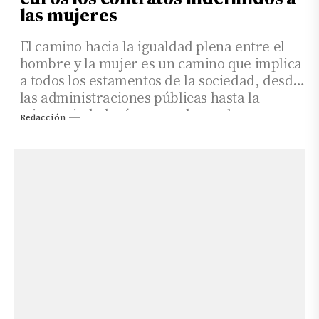
las mujeres
El camino hacia la igualdad plena entre el
hombre y la mujer es un camino que implica
a todos los estamentos de la sociedad, desde
las administraciones públicas hasta la
misma ciudadanía, pasando por las
Redacción
organizaciones políticas, económicas o de la
sociedad civil.