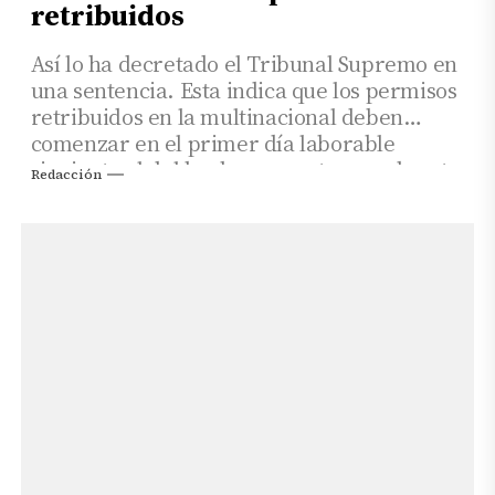
retribuidos
Así lo ha decretado el Tribunal Supremo en
una sentencia. Esta indica que los permisos
retribuidos en la multinacional deben
comenzar en el primer día laborable
siguiente al del hecho causante cuando este
Redacción
tiene lugar en un día no laborable para el
trabajador.