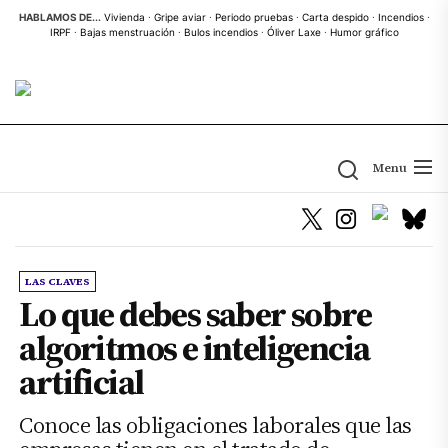
Skip
HABLAMOS DE...
Vivienda
·
Gripe aviar
·
Periodo pruebas
·
Carta despido
·
Incendios
·
IRPF
·
Bajas menstruación
·
Bulos incendios
·
Óliver Laxe
·
Humor gráfico
to
the
content
Menu
LAS CLAVES
Lo que debes saber sobre
algoritmos e inteligencia
artificial
Conoce las obligaciones laborales que las