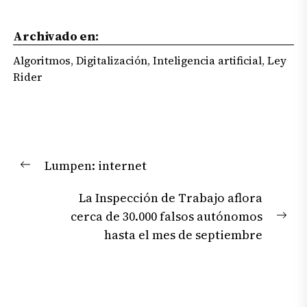
Archivado en:
Algoritmos
,
Digitalización
,
Inteligencia artificial
,
Ley
Rider
Navegación
Lumpen: internet
de
Previous
entradas
post:
La Inspección de Trabajo aflora
cerca de 30.000 falsos autónomos
Nex
hasta el mes de septiembre
pos