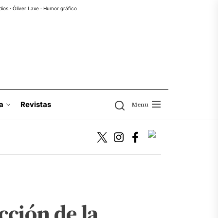
dios
·
Óliver Laxe
·
Humor gráfico
a
Revistas
Menu
cción de la