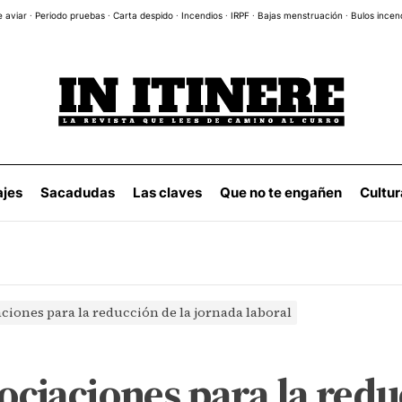
e aviar
·
Periodo pruebas
·
Carta despido
·
Incendios
·
IRPF
·
Bajas menstruación
·
Bulos incen
ajes
Sacadudas
Las claves
Que no te engañen
Cultur
aciones para la reducción de la jornada laboral
gociaciones para la redu