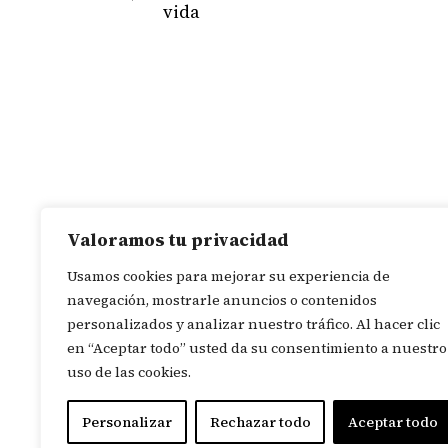
Previous
de
vida
post:
entradas
Valoramos tu privacidad
Usamos cookies para mejorar su experiencia de
navegación, mostrarle anuncios o contenidos
personalizados y analizar nuestro tráfico. Al hacer clic
en “Aceptar todo” usted da su consentimiento a nuestro
uso de las cookies.
Personalizar
Rechazar todo
Aceptar todo
© 2026
Revista In Itinere
. Tod