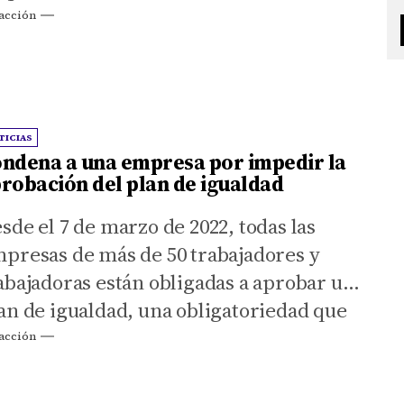
23, con crecimientos interanuales
acción
rcanos al 4%.
TICIAS
ndena a una empresa por impedir la
robación del plan de igualdad
sde el 7 de marzo de 2022, todas las
presas de más de 50 trabajadores y
abajadoras están obligadas a aprobar un
an de igualdad, una obligatoriedad que
 impulsó primero para las empresas de
acción
s de 250 trabajadores