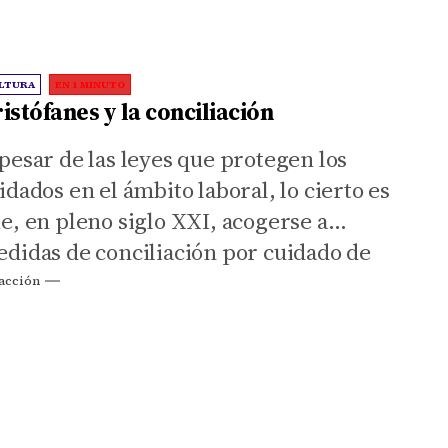
LTURA
EN 1 MINUTO
istófanes y la conciliación
pesar de las leyes que protegen los
idados en el ámbito laboral, lo cierto es
e, en pleno siglo XXI, acogerse a
didas de conciliación por cuidado de
 familiar, sigue teniendo consecuencias
acción
e sufren, en la mayoría de los casos, las
jeres.