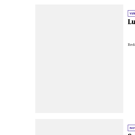
VI
Lu
Red
NO