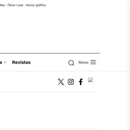
dios
·
Óliver Laxe
·
Humor gráfico
a
Revistas
Menu