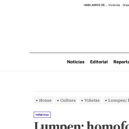
Skip
HABLAMOS DE...
Vivienda
·
Grip
to
the
content
Noticias
Editorial
Report
Home
Cultura
Viñetas
Lumpen: 
VIÑETAS
Lumpen: homof