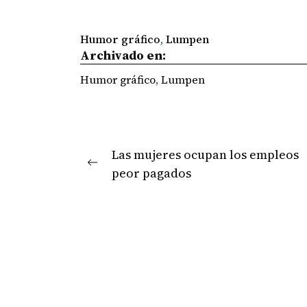
Humor gráfico
, 
Lumpen
Archivado en:
Humor gráfico
,
Lumpen
Navegación
Las mujeres ocupan los empleos
Previous
de
peor pagados
post:
entradas