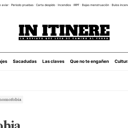
e aviar
·
Periodo pruebas
·
Carta despido
·
Incendios
·
IRPF
·
Bajas menstruación
·
Bulos incen
ajes
Sacadudas
Las claves
Que no te engañen
Cultur
homofobia
obia