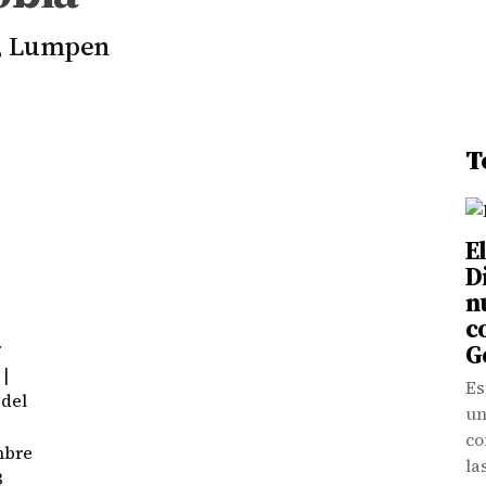
o, Lumpen
T
E
D
n
c
r
G
 |
Es
 del
un
co
mbre
la
3