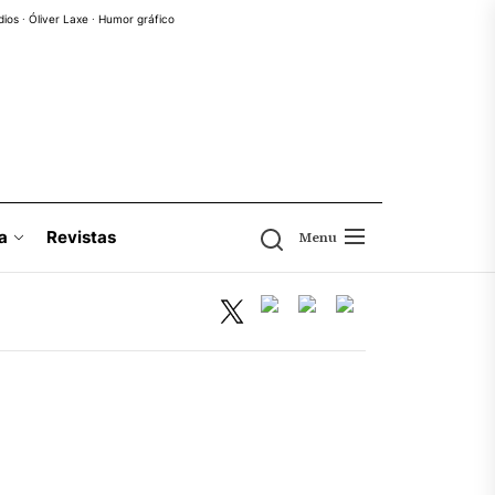
dios
·
Óliver Laxe
·
Humor gráfico
a
Revistas
Menu