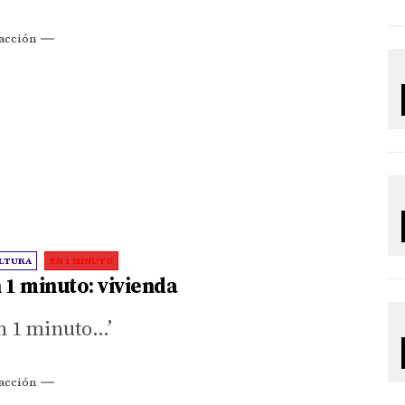
acción
LTURA
EN 1 MINUTO
 1 minuto: vivienda
n 1 minuto…’
acción