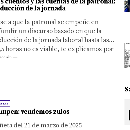
s cuentos y las cuentas de la patronal:
ducción de la jornada
se a que la patronal se empeñe en
fundir un discurso basado en que la
ducción de la jornada laboral hasta las
,5 horas no es viable, te explicamos por
é todos los sectores productivos están
acción
eparados para reducir el tiempo de
abajo
S
ÑETAS
mpen: vendemos zulos
ñeta del 21 de marzo de 2025