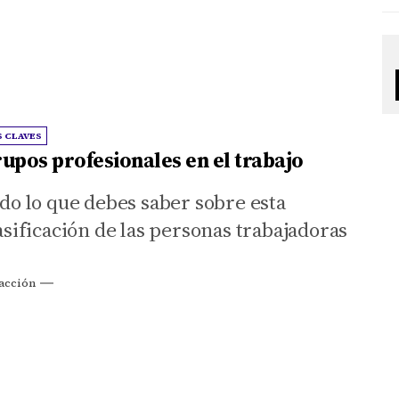
tre ellos, consiguió el premio exaquo a
jor Película, que compartió con La
filtrada.
S CLAVES
upos profesionales en el trabajo
do lo que debes saber sobre esta
asificación de las personas trabajadoras
acción