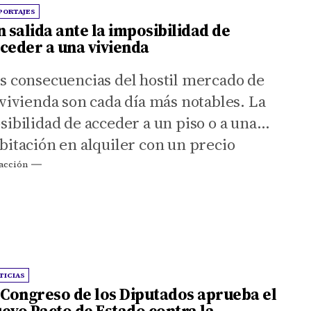
PORTAJES
n salida ante la imposibilidad de
ceder a una vivienda
s consecuencias del hostil mercado de
 vivienda son cada día más notables. La
sibilidad de acceder a un piso o a una
bitación en alquiler con un precio
equible es cada vez más remota.
acción
TICIAS
 Congreso de los Diputados aprueba el