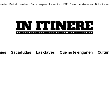
e aviar
·
Periodo pruebas
·
Carta despido
·
Incendios
·
IRPF
·
Bajas menstruación
·
Bulos incen
ajes
Sacadudas
Las claves
Que no te engañen
Cultur