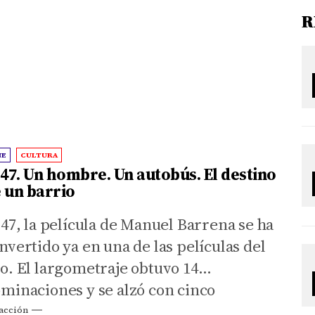
R
NE
CULTURA
 47. Un hombre. Un autobús. El destino
 un barrio
 47, la película de Manuel Barrena se ha
nvertido ya en una de las películas del
o. El largometraje obtuvo 14
minaciones y se alzó con cinco
tatuillas en los Premios Goya 2025.
acción