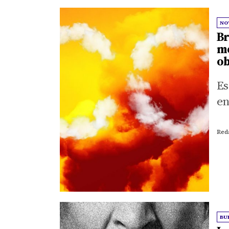
NO
Br
me
ob
Es
en
Red
BU