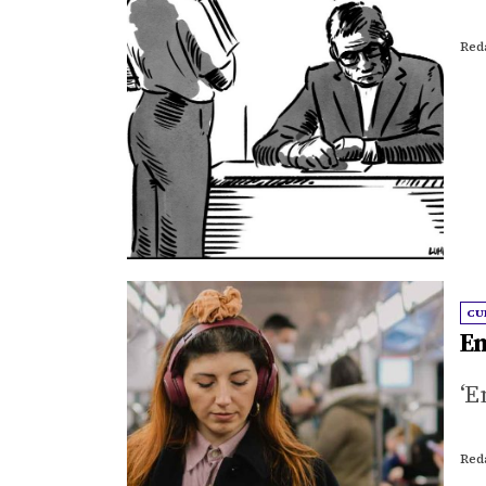
Red
CU
En
‘E
Red