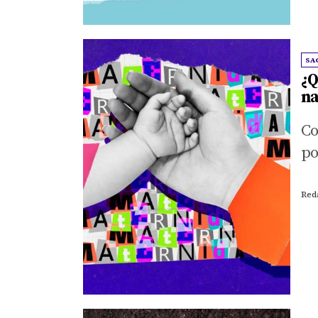
SA
¿Q
na
Co
po
Red