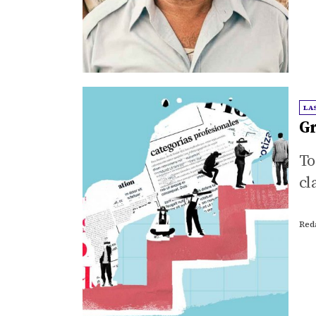
En
Me
In
LA
Gr
To
cl
Red