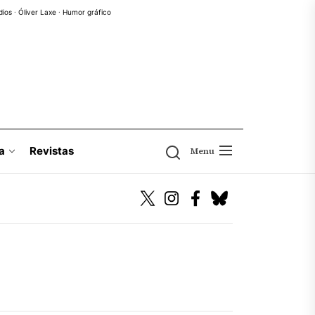
dios
·
Óliver Laxe
·
Humor gráfico
a
Revistas
Menu