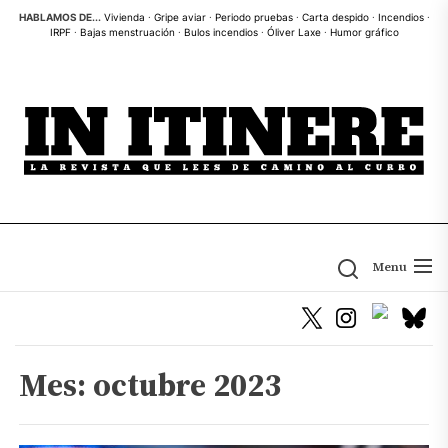
Skip
HABLAMOS DE...
Vivienda
·
Gripe aviar
·
Periodo pruebas
·
Carta despido
·
Incendios
·
IRPF
·
Bajas menstruación
·
Bulos incendios
·
Óliver Laxe
·
Humor gráfico
to
the
content
Menu
Mes:
octubre 2023