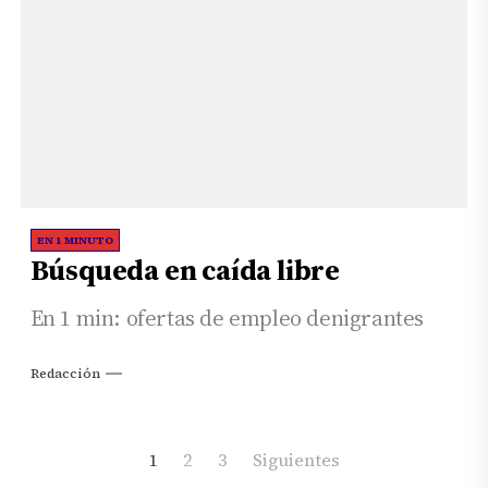
EN 1 MINUTO
Búsqueda en caída libre
En 1 min: ofertas de empleo denigrantes
Redacción
Paginación
1
2
3
Siguientes