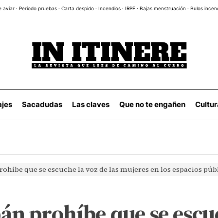
e aviar
·
Periodo pruebas
·
Carta despido
·
Incendios
·
IRPF
·
Bajas menstruación
·
Bulos incen
ajes
Sacadudas
Las claves
Que no te engañen
Cultur
rohíbe que se escuche la voz de las mujeres en los espacios púb
án prohíbe que se escuc