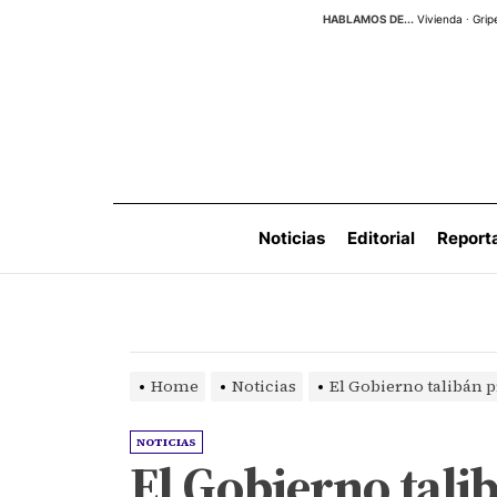
Skip
HABLAMOS DE...
Vivienda
·
Grip
to
the
content
Noticias
Editorial
Report
Home
Noticias
El Gobierno talibán p
NOTICIAS
El Gobierno talib