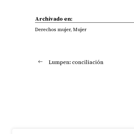
Archivado en:
Derechos mujer
,
Mujer
Navegación
Lumpen: conciliación
Previous
de
post:
entradas