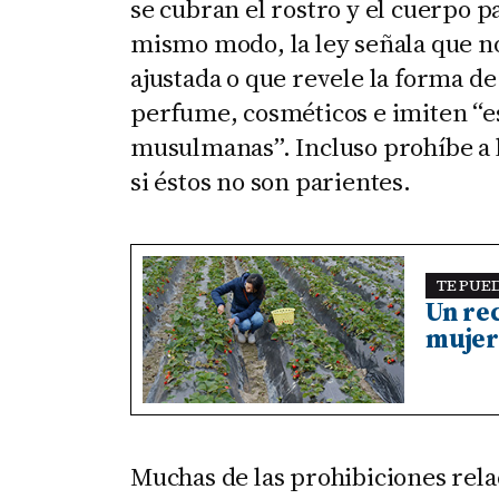
se cubran el rostro y el cuerpo p
mismo modo, la ley señala que no
ajustada o que revele la forma d
perfume, cosméticos e imiten “es
musulmanas”. Incluso prohíbe a
si éstos no son parientes.
TE PUE
Un re
mujer
Muchas de las prohibiciones rela