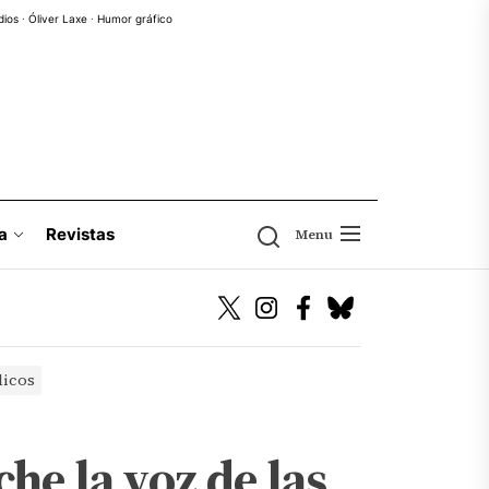
dios
·
Óliver Laxe
·
Humor gráfico
a
Revistas
Menu
licos
he la voz de las