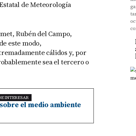
 Estatal de Meteorología
ga
ta
oc
co
Aemet, Rubén del Campo,
 de este modo,
tremadamente cálidos y, por
robablemente sea el tercero o
DE INTERESAR
 sobre el medio ambiente