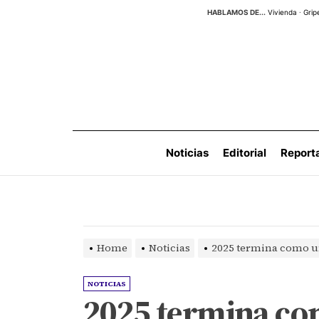
Skip
HABLAMOS DE...
Vivienda
·
Grip
to
the
content
Noticias
Editorial
Report
Home
Noticias
2025 termina como u
NOTICIAS
2025 termina co