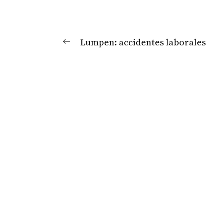
Navegación
Lumpen: accidentes laborales
Previous
de
post:
entradas