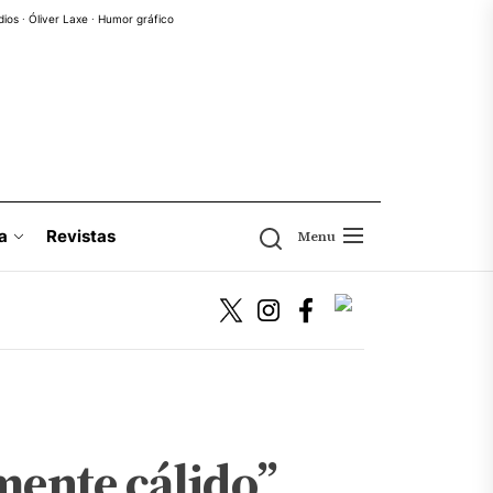
dios
·
Óliver Laxe
·
Humor gráfico
a
Revistas
Menu
ente cálido”