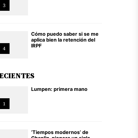
3
Cómo puedo saber si se me
aplica bien la retención del
IRPF
4
ECIENTES
Lumpen: primera mano
1
‘Tiempos modernos’ de
Chaplin, pionera un siglo