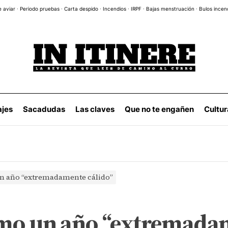
e aviar
·
Periodo pruebas
·
Carta despido
·
Incendios
·
IRPF
·
Bajas menstruación
·
Bulos incen
ajes
Sacadudas
Las claves
Que no te engañen
Cultur
n año “extremadamente cálido”
mo un año “extremadam