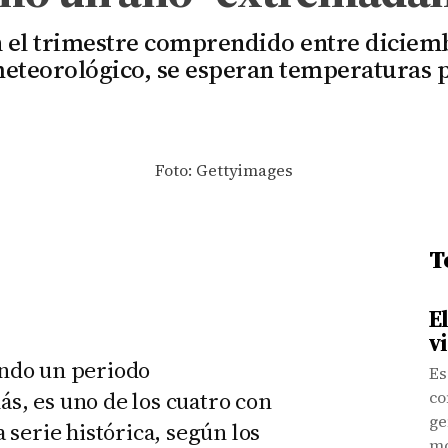
 el trimestre comprendido entre diciemb
meteorológico, se esperan temperaturas
Foto: Gettyimages
T
E
v
iendo un periodo
Es
, es uno de los cuatro con
co
ge
serie histórica, según los
mo