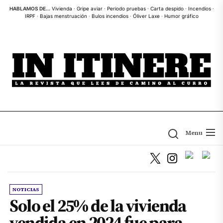
Skip
HABLAMOS DE...
Vivienda
·
Gripe aviar
·
Periodo pruebas
·
Carta despido
·
Incendios
·
IRPF
·
Bajas menstruación
·
Bulos incendios
·
Óliver Laxe
·
Humor gráfico
to
the
content
Menu
NOTICIAS
Solo el 25% de la vivienda
vendida en 2024 fue para