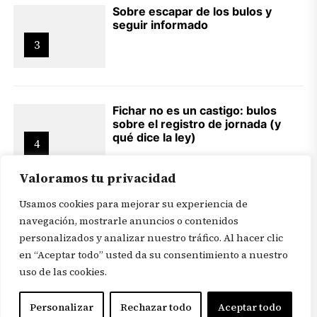
Sobre escapar de los bulos y
seguir informado
3
Fichar no es un castigo: bulos
sobre el registro de jornada (y
qué dice la ley)
4
Valoramos tu privacidad
Usamos cookies para mejorar su experiencia de
navegación, mostrarle anuncios o contenidos
personalizados y analizar nuestro tráfico. Al hacer clic
en “Aceptar todo” usted da su consentimiento a nuestro
© 2026
Revista In Itinere
. Todos los derechos reservados |
uso de las cookies.
Aviso legal
|
Política de privacidad
|
Mapa web
|
Portadas
|
Afíliate a
Personalizar
Rechazar todo
Aceptar todo