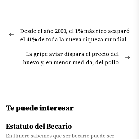
Navegación
Desde el año 2000, el 1% más rico acaparó
de
Previous
el 41% de toda la nueva riqueza mundial
entradas
post:
La gripe aviar dispara el precio del
Nex
huevo y, en menor medida, del pollo
pos
Te puede interesar
Estatuto del Becario
En Itinere sabemos que ser becario puede ser