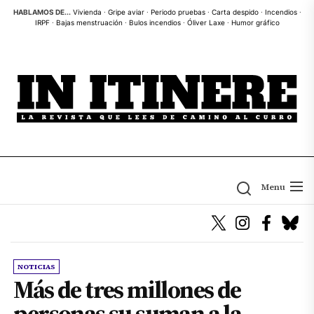
Skip
HABLAMOS DE...
Vivienda
·
Gripe aviar
·
Periodo pruebas
·
Carta despido
·
Incendios
·
IRPF
·
Bajas menstruación
·
Bulos incendios
·
Óliver Laxe
·
Humor gráfico
to
the
content
Menu
NOTICIAS
Más de tres millones de
personas su suman a la