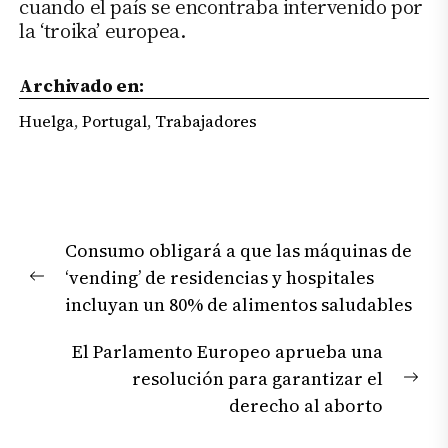
cuando el país se encontraba intervenido por
la ‘troika’ europea.
Archivado en:
Huelga
,
Portugal
,
Trabajadores
Navegación
Consumo obligará a que las máquinas de
de
‘vending’ de residencias y hospitales
entradas
Previous
incluyan un 80% de alimentos saludables
post:
El Parlamento Europeo aprueba una
resolución para garantizar el
Nex
derecho al aborto
pos