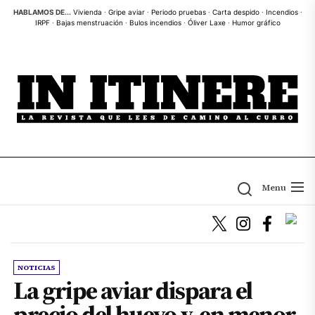
Skip
HABLAMOS DE...
Vivienda
·
Gripe aviar
·
Periodo pruebas
·
Carta despido
·
Incendios
·
IRPF
·
Bajas menstruación
·
Bulos incendios
·
Óliver Laxe
·
Humor gráfico
to
the
content
Menu
NOTICIAS
La gripe aviar dispara el
precio del huevo y, en menor