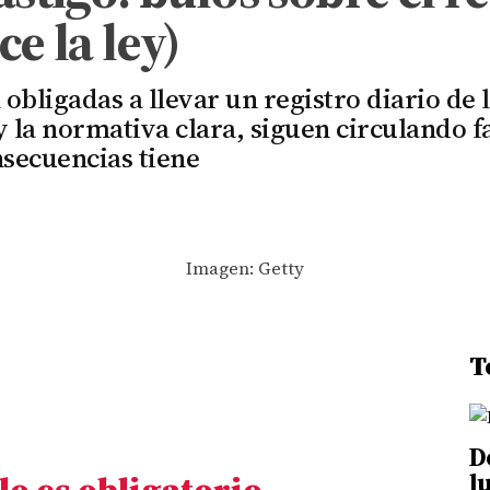
e la ley)
bligadas a llevar un registro diario de l
y la normativa clara, siguen circulando 
nsecuencias tiene
Imagen: Getty
T
D
lo es obligatorio
l