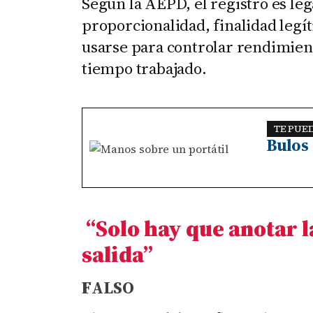
Según la AEPD, el registro es leg
proporcionalidad, finalidad legí
usarse para controlar rendimient
tiempo trabajado.
TE PUE
Bulos 
“Solo hay que anotar l
salida
”
F
ALSO