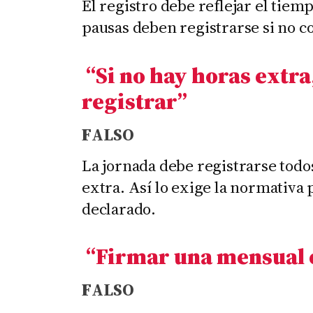
El registro debe reflejar el tiemp
pausas deben registrarse si no 
“Si no hay horas extra
registrar
”
F
ALSO
La jornada debe registrarse todos
extra. Así lo exige la normativa 
declarado.
“Firmar una mensual e
F
ALSO