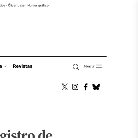
dios
·
Óliver Laxe
·
Humor gráfico
a
Revistas
Menu
egistro de