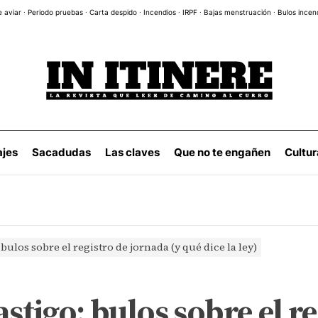
e aviar
·
Periodo pruebas
·
Carta despido
·
Incendios
·
IRPF
·
Bajas menstruación
·
Bulos incen
ajes
Sacadudas
Las claves
Que no te engañen
Cultur
bulos sobre el registro de jornada (y qué dice la ley)
astigo: bulos sobre el r