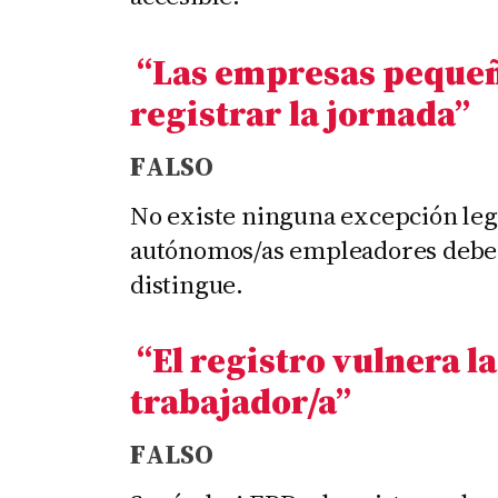
“Las empresas pequeñ
registrar la jornada
”
F
ALSO
No existe ninguna excepción leg
autónomos/as empleadores deben
distingue.
“El registro vulnera l
trabajador/a
”
F
ALSO