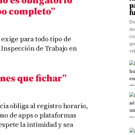
p
po completo”
f
Do
mu
cu
o exige para todo tipo de
qu
 Inspección de Trabajo en
cr
enes que fichar
”
cia obliga al registro horario,
uso de apps o plataformas
espete la intimidad y sea