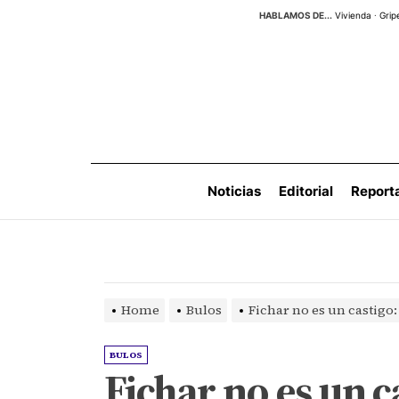
Skip
HABLAMOS DE...
Vivienda
·
Grip
to
the
content
Noticias
Editorial
Report
Home
Bulos
Fichar no es un castigo: 
BULOS
Fichar no es un c