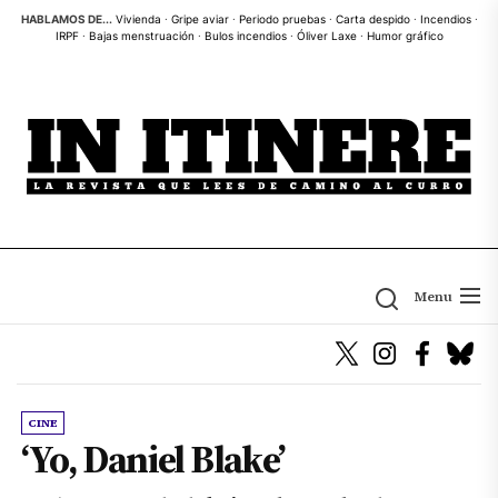
Skip
HABLAMOS DE...
Vivienda
·
Gripe aviar
·
Periodo pruebas
·
Carta despido
·
Incendios
·
IRPF
·
Bajas menstruación
·
Bulos incendios
·
Óliver Laxe
·
Humor gráfico
to
the
content
Menu
CINE
‘Yo, Daniel Blake’