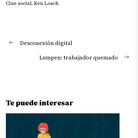
Cine social
,
Ken Loach
Navegación
Desconexión digital
de
Previous
entradas
post:
Lumpen: trabajador quemado
Nex
pos
Te puede interesar