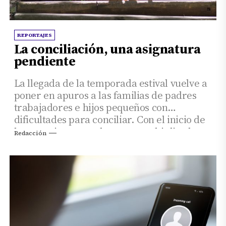
REPORTAJES
La conciliación, una asignatura
pendiente
La llegada de la temporada estival vuelve a
poner en apuros a las familias de padres
trabajadores e hijos pequeños con
dificultades para conciliar. Con el inicio de
las vacaciones escolares, se multiplica la
Redacción
tarea de logística para que todo encaje.
Entran en juego campamentos de verano,
ajustes de horarios laborales y familiares a
cargo de los más pequeños.