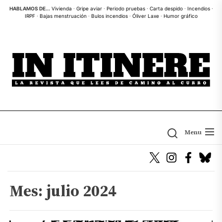
Skip
HABLAMOS DE...
Vivienda
·
Gripe aviar
·
Periodo pruebas
·
Carta despido
·
Incendios
·
IRPF
·
Bajas menstruación
·
Bulos incendios
·
Óliver Laxe
·
Humor gráfico
to
the
content
Menu
Mes:
julio 2024