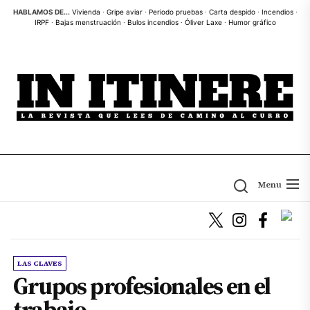
Skip
HABLAMOS DE...
Vivienda
·
Gripe aviar
·
Periodo pruebas
·
Carta despido
·
Incendios
·
IRPF
·
Bajas menstruación
·
Bulos incendios
·
Óliver Laxe
·
Humor gráfico
to
the
content
Menu
LAS CLAVES
Grupos profesionales en el
trabajo