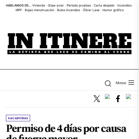
Skip
HABLAMOS DE...
Vivienda
·
Gripe aviar
·
Periodo pruebas
·
Carta despido
·
Incendios
·
IRPF
·
Bajas menstruación
·
Bulos incendios
·
Óliver Laxe
·
Humor gráfico
to
the
content
Menu
SACADUDAS
Permiso de 4 días por causa
de fuerza mayor