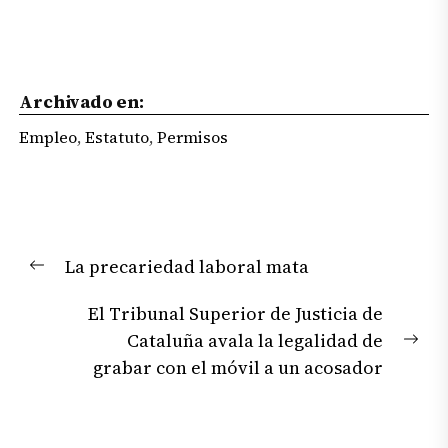
Archivado en:
Empleo
,
Estatuto
,
Permisos
Navegación
La precariedad laboral mata
de
Previous
entradas
post:
El Tribunal Superior de Justicia de
Cataluña avala la legalidad de
Nex
grabar con el móvil a un acosador
pos