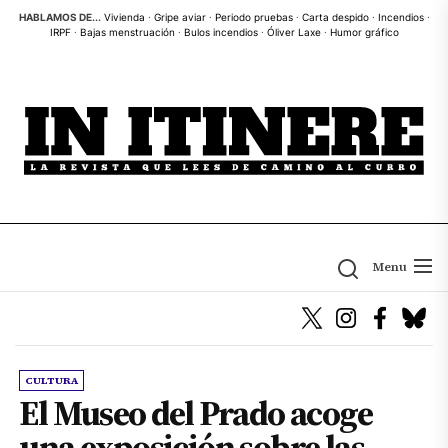
Skip
HABLAMOS DE...
Vivienda
·
Gripe aviar
·
Periodo pruebas
·
Carta despido
·
Incendios
·
IRPF
·
Bajas menstruación
·
Bulos incendios
·
Óliver Laxe
·
Humor gráfico
to
the
content
Menu
CULTURA
El Museo del Prado acoge
una exposición sobre las