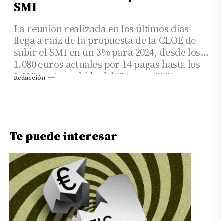
SMI
La reunión realizada en los últimos días
llega a raíz de la propuesta de la CEOE de
subir el SMI en un 3% para 2024, desde los
1.080 euros actuales por 14 pagas hasta los
1.112, y otra subida del 3% para 2025,
Redacción
situándolo en los 1.145 euros mensuales.
Te puede interesar