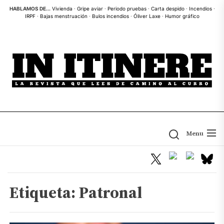
Skip
HABLAMOS DE...
Vivienda
·
Gripe aviar
·
Periodo pruebas
·
Carta despido
·
Incendios
·
IRPF
·
Bajas menstruación
·
Bulos incendios
·
Óliver Laxe
·
Humor gráfico
to
the
content
Menu
Etiqueta:
Patronal