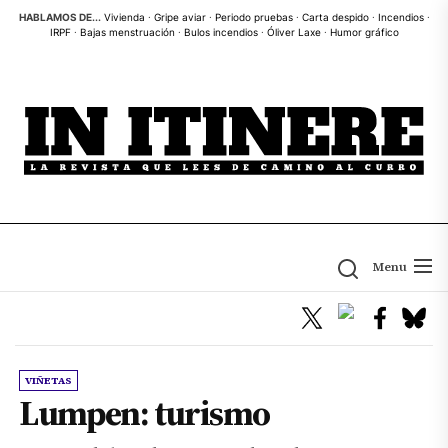
Skip
HABLAMOS DE...
Vivienda
·
Gripe aviar
·
Periodo pruebas
·
Carta despido
·
Incendios
·
IRPF
·
Bajas menstruación
·
Bulos incendios
·
Óliver Laxe
·
Humor gráfico
to
the
content
Menu
VIÑETAS
Lumpen: turismo