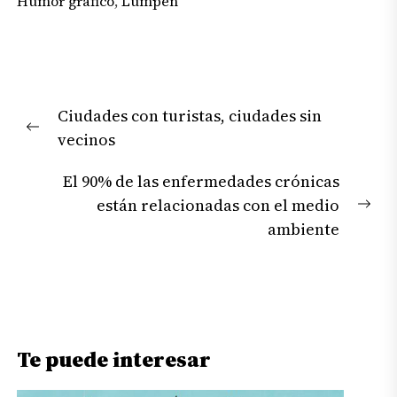
Humor gráfico
,
Lumpen
Navegación
Ciudades con turistas, ciudades sin
de
Previous
vecinos
entradas
post:
El 90% de las enfermedades crónicas
están relacionadas con el medio
Nex
ambiente
pos
Te puede interesar