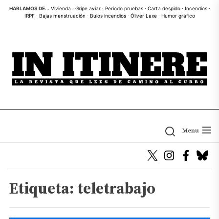
Skip
HABLAMOS DE...
Vivienda
·
Gripe aviar
·
Periodo pruebas
·
Carta despido
·
Incendios
·
IRPF
·
Bajas menstruación
·
Bulos incendios
·
Óliver Laxe
·
Humor gráfico
to
the
content
Menu
Etiqueta:
teletrabajo