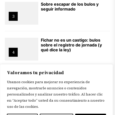
Sobre escapar de los bulos y
seguir informado
3
Fichar no es un castigo: bulos
sobre el registro de jornada (y
qué dice la ley)
4
Valoramos tu privacidad
Usamos cookies para mejorar su experiencia de
navegación, mostrarle anuncios o contenidos
personalizados y analizar nuestro tráfico. Al hacer clic
en “Aceptar todo” usted da su consentimiento a nuestro
© 2026
Revista In Itinere
. Todos los derechos reservados |
uso de las cookies.
Aviso legal
|
Política de privacidad
|
Mapa web
|
Portadas
|
Afíliate a