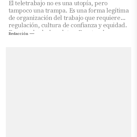
El teletrabajo no es una utopía, pero
tampoco una trampa. Es una forma legítima
de organización del trabajo que requiere
regulación, cultura de confianza y equidad.
Frente a los bulos, datos. Frente a los
Redacción
abusos, derechos.