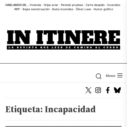
Skip
HABLAMOS DE...
Vivienda
·
Gripe aviar
·
Periodo pruebas
·
Carta despido
·
Incendios
·
IRPF
·
Bajas menstruación
·
Bulos incendios
·
Óliver Laxe
·
Humor gráfico
to
the
content
Menu
Etiqueta:
Incapacidad