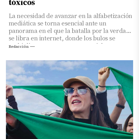
tóxicos
La necesidad de avanzar en la alfabetización
mediática se torna esencial ante un
panorama en el que la batalla por la verdad
se libra en internet, donde los bulos se
multiplican en momentos especialmente
Redacción
sensibles