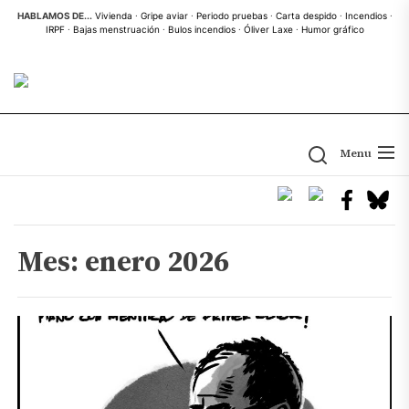
Skip
HABLAMOS DE...
Vivienda
·
Gripe aviar
·
Periodo pruebas
·
Carta despido
·
Incendios
·
IRPF
·
Bajas menstruación
·
Bulos incendios
·
Óliver Laxe
·
Humor gráfico
to
the
content
Menu
Mes:
enero 2026