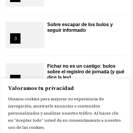
Sobre escapar de los bulos y
seguir informado
3
Fichar no es un castigo: bulos
sobre el registro de jornada (y qué
dice la ley)
4
Valoramos tu privacidad
Usamos cookies para mejorar su experiencia de
navegación, mostrarle anuncios o contenidos
personalizados y analizar nuestro tráfico. Al hacer clic
en “Aceptar todo” usted da su consentimiento a nuestro
uso de las cookies.
© 2026
Revista In Itinere
. Todos los derechos reservados |
Aviso