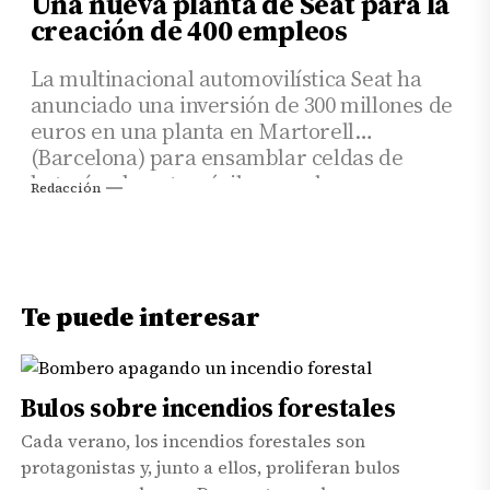
Una nueva planta de Seat para la
creación de 400 empleos
La multinacional automovilística Seat ha
anunciado una inversión de 300 millones de
euros en una planta en Martorell
(Barcelona) para ensamblar celdas de
baterías de automóviles, con la que
Redacción
generará 400 empleos directos y otros 100
indirectos
Te puede interesar
Bulos sobre incendios forestales
Cada verano, los incendios forestales son
protagonistas y, junto a ellos, proliferan bulos