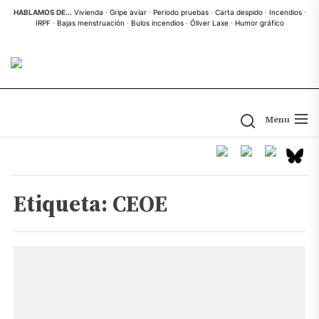
Skip
HABLAMOS DE...
Vivienda
·
Gripe aviar
·
Periodo pruebas
·
Carta despido
·
Incendios
·
IRPF
·
Bajas menstruación
·
Bulos incendios
·
Óliver Laxe
·
Humor gráfico
to
the
content
Menu
Etiqueta:
CEOE