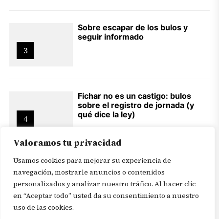
Sobre escapar de los bulos y
seguir informado
3
Fichar no es un castigo: bulos
sobre el registro de jornada (y
qué dice la ley)
4
Valoramos tu privacidad
Usamos cookies para mejorar su experiencia de
navegación, mostrarle anuncios o contenidos
personalizados y analizar nuestro tráfico. Al hacer clic
en “Aceptar todo” usted da su consentimiento a nuestro
© 2026
Revista In Itinere
. Todos los derechos reservados |
uso de las cookies.
Aviso legal
|
Política de privacidad
|
Mapa web
|
Portadas
|
Afíliate a