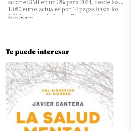
subir el SMI en un 3% para 2024, desde los
1.080 euros actuales por 14 pagas hasta los
1.112, y otra subida del 3% para 2025,
Redacción
situándolo en los 1.145 euros mensuales.
Te puede interesar