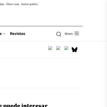
dios
·
Óliver Laxe
·
Humor gráfico
a
Revistas
Menu
e puede interesar