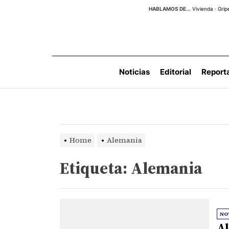
Skip
HABLAMOS DE...
Vivienda
·
Grip
to
the
content
Noticias
Editorial
Report
Home
Alemania
Etiqueta:
Alemania
NO
Al