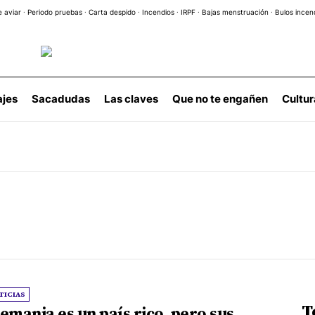
e aviar
·
Periodo pruebas
·
Carta despido
·
Incendios
·
IRPF
·
Bajas menstruación
·
Bulos incen
ajes
Sacadudas
Las claves
Que no te engañen
Cultur
TICIAS
T
emania es un país rico, pero sus