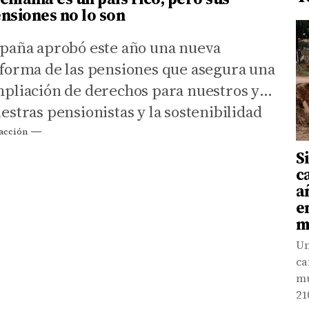
nsiones no lo son
paña aprobó este año una nueva
forma de las pensiones que asegura una
pliación de derechos para nuestros y
estras pensionistas y la sostenibilidad
l sistema público.
acción
S
c
a
e
m
Un
ca
mu
21