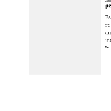
pe
Es
re
am
nu
de
Red