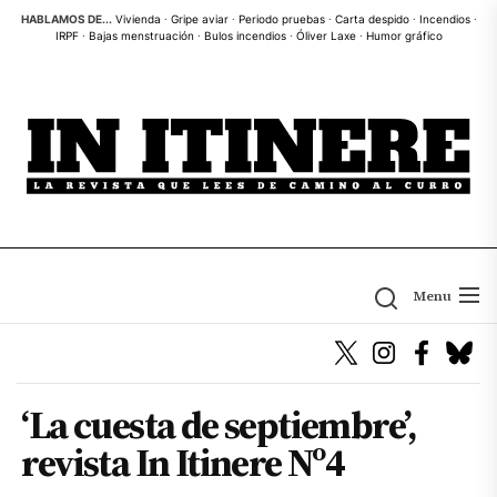
Skip
HABLAMOS DE...
Vivienda
·
Gripe aviar
·
Periodo pruebas
·
Carta despido
·
Incendios
·
IRPF
·
Bajas menstruación
·
Bulos incendios
·
Óliver Laxe
·
Humor gráfico
to
the
content
Menu
‘La cuesta de septiembre’,
revista In Itinere Nº4