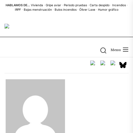
Skip
HABLAMOS DE...
Vivienda
·
Gripe aviar
·
Periodo pruebas
·
Carta despido
·
Incendios
·
IRPF
·
Bajas menstruación
·
Bulos incendios
·
Óliver Laxe
·
Humor gráfico
to
the
content
Menu