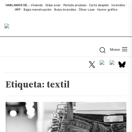
Skip
HABLAMOS DE...
Vivienda
·
Gripe aviar
·
Periodo pruebas
·
Carta despido
·
Incendios
·
IRPF
·
Bajas menstruación
·
Bulos incendios
·
Óliver Laxe
·
Humor gráfico
to
the
content
Menu
Etiqueta:
textil