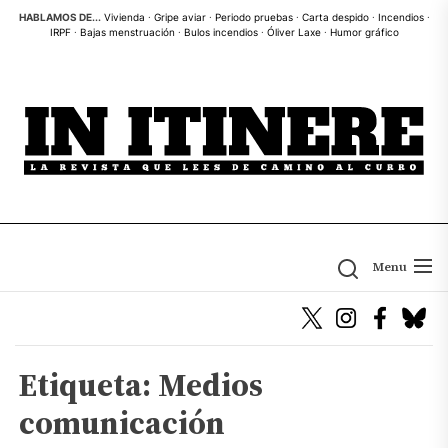
Skip
HABLAMOS DE...
Vivienda
·
Gripe aviar
·
Periodo pruebas
·
Carta despido
·
Incendios
·
IRPF
·
Bajas menstruación
·
Bulos incendios
·
Óliver Laxe
·
Humor gráfico
to
the
content
Menu
Etiqueta:
Medios
comunicación