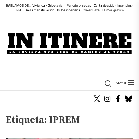
Skip
HABLAMOS DE...
Vivienda
·
Gripe aviar
·
Periodo pruebas
·
Carta despido
·
Incendios
·
IRPF
·
Bajas menstruación
·
Bulos incendios
·
Óliver Laxe
·
Humor gráfico
to
the
content
Menu
Etiqueta:
IPREM