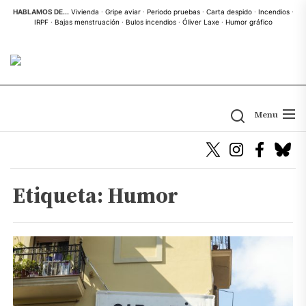
Skip
HABLAMOS DE...
Vivienda
·
Gripe aviar
·
Periodo pruebas
·
Carta despido
·
Incendios
·
IRPF
·
Bajas menstruación
·
Bulos incendios
·
Óliver Laxe
·
Humor gráfico
to
the
content
Menu
Etiqueta:
Humor