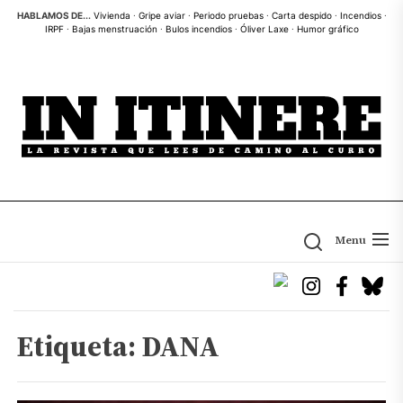
Skip
HABLAMOS DE...
Vivienda
·
Gripe aviar
·
Periodo pruebas
·
Carta despido
·
Incendios
·
IRPF
·
Bajas menstruación
·
Bulos incendios
·
Óliver Laxe
·
Humor gráfico
to
the
content
Menu
Etiqueta:
DANA