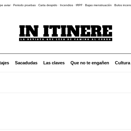
pe aviar
·
Periodo pruebas
·
Carta despido
·
Incendios
·
IRPF
·
Bajas menstruación
·
Bulos incen
tajes
Sacadudas
Las claves
Que no te engañen
Cultura