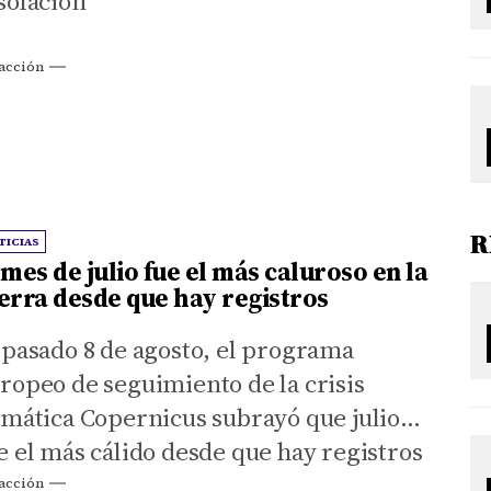
solación
acción
R
TICIAS
 mes de julio fue el más caluroso en la
erra desde que hay registros
 pasado 8 de agosto, el programa
ropeo de seguimiento de la crisis
imática Copernicus subrayó que julio
e el más cálido desde que hay registros
días después, la NASA confirmó esta
acción