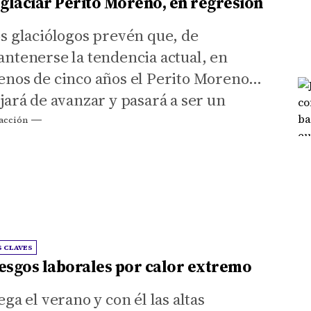
 glaciar Perito Moreno, en regresión
s glaciólogos prevén que, de
ntenerse la tendencia actual, en
nos de cinco años el Perito Moreno
jará de avanzar y pasará a ser un
aciar netamente regresivo.
acción
S CLAVES
esgos laborales por calor extremo
ega el verano y con él las altas