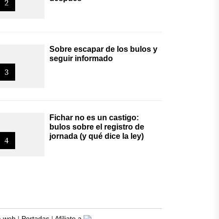
2
Sobre escapar de los bulos y
seguir informado
3
Fichar no es un castigo:
bulos sobre el registro de
jornada (y qué dice la ley)
4
 web
|
Portadas
|
Afíliate a