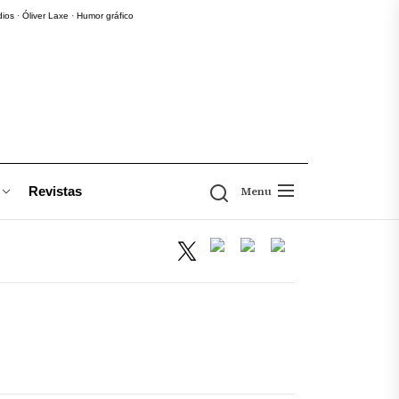
dios
·
Óliver Laxe
·
Humor gráfico
Revistas
Menu