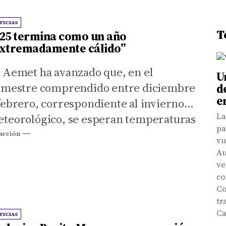
TICIAS
T
25 termina como un año
xtremadamente cálido”
 Aemet ha avanzado que, en el
U
imestre comprendido entre diciembre
d
e
febrero, correspondiente al invierno
La
teorológico, se esperan temperaturas
pa
r encima del promedio
acción
vu
Au
ve
co
Co
tr
Ca
TICIAS