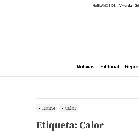
Skip
HABLAMOS DE...
Vivienda
·
Gri
to
the
content
Noticias
Editorial
Repor
Home
Calor
Etiqueta:
Calor