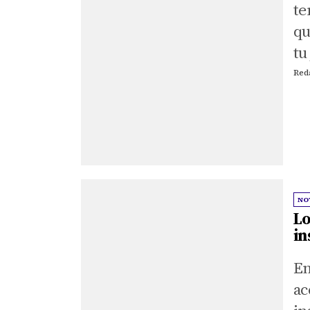
te
qu
tu
Red
NO
Lo
in
En
ac