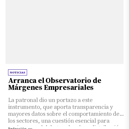
NOTICIAS
Arranca el Observatorio de
Márgenes Empresariales
La patronal dio un portazo a este
instrumento, que aporta transparencia y
mayores datos sobre el comportamiento de
los sectores, una cuestión esencial para
enriquecer el debate sobre la redistribución
Redacción