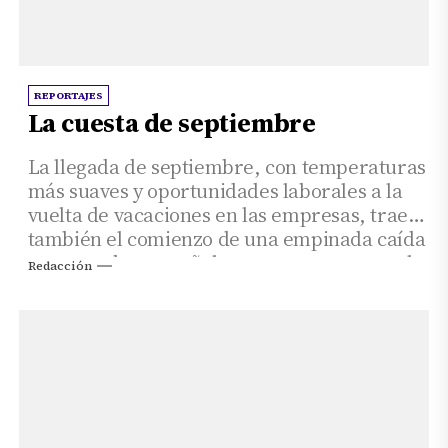
REPORTAJES
La cuesta de septiembre
La llegada de septiembre, con temperaturas
más suaves y oportunidades laborales a la
vuelta de vacaciones en las empresas, trae
también el comienzo de una empinada caída
para muchos españoles que ya rascan en el
Redacción
fondo de sus bolsillos.