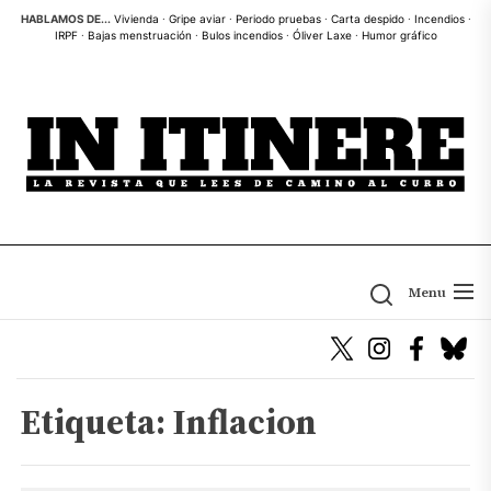
Skip
HABLAMOS DE...
Vivienda
·
Gripe aviar
·
Periodo pruebas
·
Carta despido
·
Incendios
·
IRPF
·
Bajas menstruación
·
Bulos incendios
·
Óliver Laxe
·
Humor gráfico
to
the
content
Menu
Etiqueta:
Inflacion