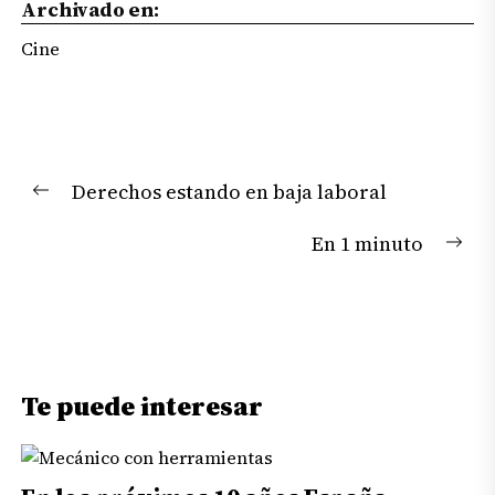
Archivado en:
Cine
Navegación
Derechos estando en baja laboral
de
Previous
entradas
post:
En 1 minuto
Nex
pos
Te puede interesar