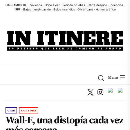
Skip
HABLAMOS DE...
Vivienda
·
Gripe aviar
·
Periodo pruebas
·
Carta despido
·
Incendios
·
IRPF
·
Bajas menstruación
·
Bulos incendios
·
Óliver Laxe
·
Humor gráfico
to
the
content
Menu
CINE
CULTURA
Wall-E, una distopía cada vez
más cercana