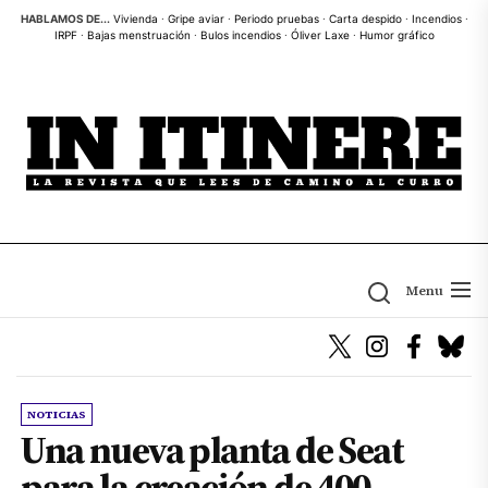
Skip
HABLAMOS DE...
Vivienda
·
Gripe aviar
·
Periodo pruebas
·
Carta despido
·
Incendios
·
IRPF
·
Bajas menstruación
·
Bulos incendios
·
Óliver Laxe
·
Humor gráfico
to
the
content
Menu
NOTICIAS
Una nueva planta de Seat
para la creación de 400