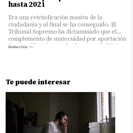
hasta 2021
Era una reivindicación masiva de la
ciudadanía y al final se ha conseguido. El
Tribunal Supremo ha dictaminado que el
complemento de maternidad por aportación
demográfica vigente desde enero de 2016
Redacción
hasta febrero de 2021, que solo se cobraba
por parte de las madres, se cobre por los
dos progenitores si ambos reúnen los
requisitos.
Te puede interesar