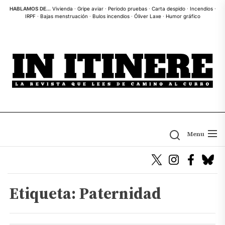
Skip
HABLAMOS DE...
Vivienda
·
Gripe aviar
·
Periodo pruebas
·
Carta despido
·
Incendios
·
IRPF
·
Bajas menstruación
·
Bulos incendios
·
Óliver Laxe
·
Humor gráfico
to
the
content
Menu
Etiqueta:
Paternidad