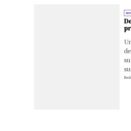
NO
De
pr
Un
de
su
su
Red