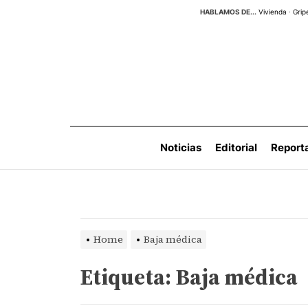
Skip
HABLAMOS DE...
Vivienda
·
Grip
to
the
content
Noticias
Editorial
Report
Home
Baja médica
Etiqueta:
Baja médica