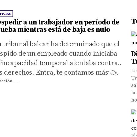
TICIAS
T
spedir a un trabajador en período de
ueba mientras está de baja es nulo
 tribunal balear ha determinado que el
spido de un empleado cuando iniciaba
D
T
 incapacidad temporal atentaba contra
La
s derechos. Entra, te contamos más👈.
Tr
acción
sa
la
h