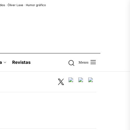
dios
·
Óliver Laxe
·
Humor gráfico
a
Revistas
Menu