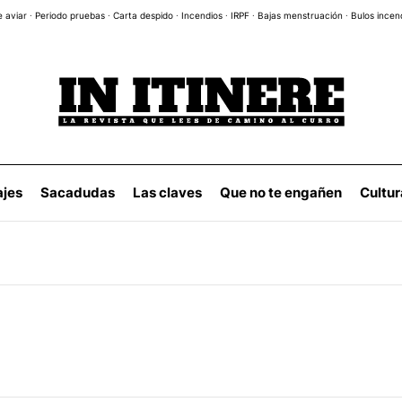
e aviar
·
Periodo pruebas
·
Carta despido
·
Incendios
·
IRPF
·
Bajas menstruación
·
Bulos incen
ajes
Sacadudas
Las claves
Que no te engañen
Cultur