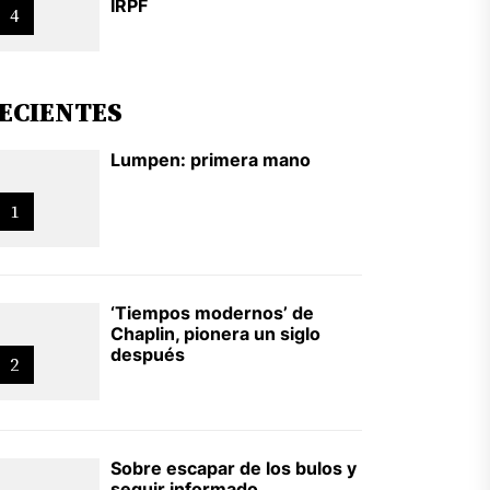
IRPF
4
ECIENTES
Lumpen: primera mano
1
‘Tiempos modernos’ de
Chaplin, pionera un siglo
después
2
Sobre escapar de los bulos y
seguir informado