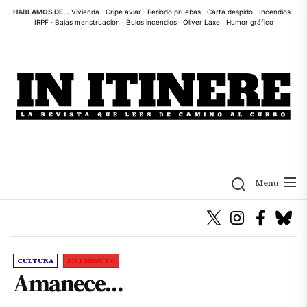
Skip
HABLAMOS DE...
Vivienda
·
Gripe aviar
·
Periodo pruebas
·
Carta despido
·
Incendios
·
IRPF
·
Bajas menstruación
·
Bulos incendios
·
Óliver Laxe
·
Humor gráfico
to
the
content
Menu
CULTURA
EN 1 MINUTO
Amanece…