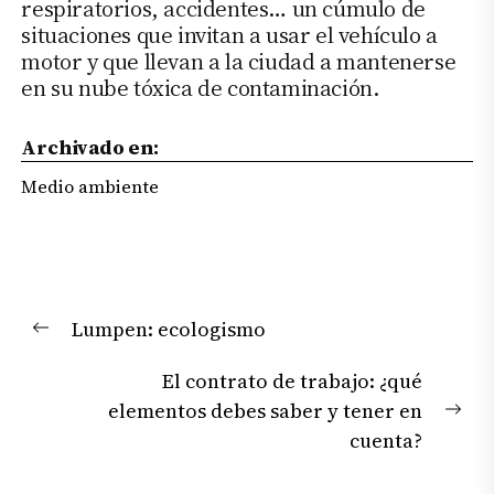
respiratorios, accidentes… un cúmulo de
situaciones que invitan a usar el vehículo a
motor y que llevan a la ciudad a mantenerse
en su nube tóxica de contaminación.
Archivado en:
Medio ambiente
Navegación
Lumpen: ecologismo
de
Previous
entradas
post:
El contrato de trabajo: ¿qué
elementos debes saber y tener en
Nex
cuenta?
pos